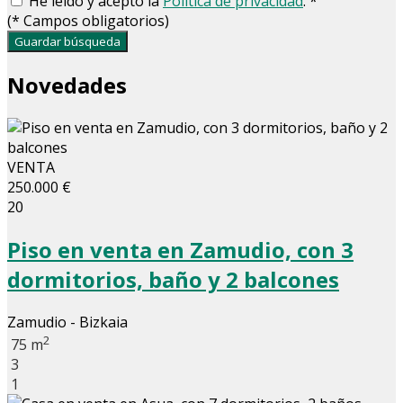
He leído y acepto la
Política de privacidad
.
*
(
*
Campos obligatorios)
Guardar búsqueda
Novedades
VENTA
250.000 €
20
Piso en venta en Zamudio, con 3
dormitorios, baño y 2 balcones
Zamudio - Bizkaia
2
75 m
3
1