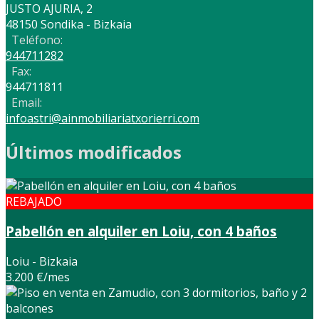
JUSTO AJURIA, 2
48150 Sondika - Bizkaia
Teléfono:
944711282
Fax:
944711811
Email:
infoastri@ainmobiliariatxorierri.com
Últimos modificados
REBAJADO
Pabellón en alquiler en Loiu, con 4 baños
Loiu - Bizkaia
3.200 €/mes