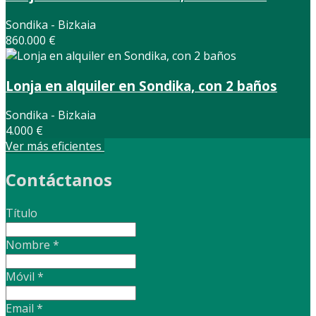
Sondika - Bizkaia
860.000 €
Lonja en alquiler en Sondika, con 2 baños
Sondika - Bizkaia
4.000 €
Ver más eficientes
Contáctanos
Título
Nombre
*
Móvil
*
Email
*