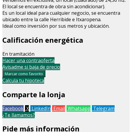
El local se encuentra de obra sin acondicionar).
Es un local ideal para cualquier negocio, se encuentra
ubicado entre la calle Herribide e Itxaropena.
Ideal como inversión por sus metros y ubicación.
Calificación energética
En tramitación
Hacer una contraoferta
Avisadme si baja de precio
Marcar como favorito
Calcula tu hipoteca
Comparte la lonja
Facebook
X
LinkedIn
Email
Whatsapp
Telegram
¿Te llamamos?
Pide más información