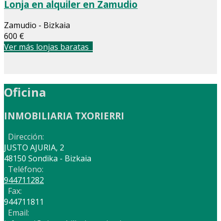
Lonja en alquiler en Zamudio
Zamudio - Bizkaia
600 €
Ver más lonjas baratas
Oficina
INMOBILIARIA TXORIERRI
Dirección:
JUSTO AJURIA, 2
48150 Sondika - Bizkaia
Teléfono:
944711282
Fax:
944711811
Email: